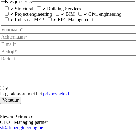
Kies je service
Structural
Building Services
Project engineering
BIM
Civil engineering
Industrial MEP
EPC Management
Voornaam
Achternaam
E-
mailadres
Bedrijf
Bericht
Opt
In
Ik ga akkoord met het
privacybeleid.
Steven Beirinckx
CEO - Managing partner
sb@bmengineering.be