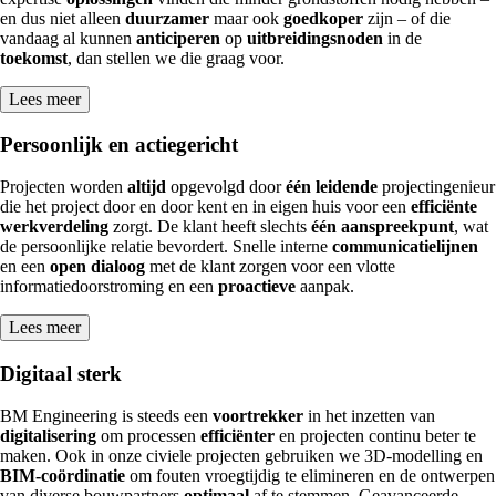
en dus niet alleen
duurzamer
maar ook
goedkoper
zijn – of die
vandaag al kunnen
anticiperen
op
uitbreidingsnoden
in de
toekomst
, dan stellen we die graag voor.
Lees meer
Persoonlijk en actiegericht
Projecten worden
altijd
opgevolgd door
één leidende
projectingenieur
die het project door en door kent en in eigen huis voor een
efficiënte
werkverdeling
zorgt. De klant heeft slechts
één aanspreekpunt
, wat
de persoonlijke relatie bevordert. Snelle interne
communicatielijnen
en een
open dialoog
met de klant zorgen voor een vlotte
informatiedoorstroming en een
proactieve
aanpak.
Lees meer
Digitaal sterk
BM Engineering is steeds een
voortrekker
in het inzetten van
digitalisering
om processen
efficiënter
en projecten continu beter te
maken. Ook in onze civiele projecten gebruiken we 3D-modelling en
BIM-coördinatie
om fouten vroegtijdig te elimineren en de ontwerpen
van diverse bouwpartners
optimaal
af te stemmen. Geavanceerde