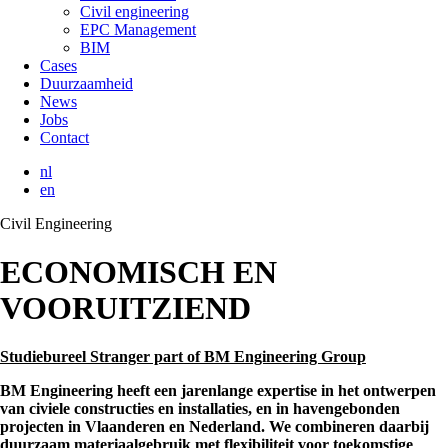
Civil engineering
EPC Management
BIM
Cases
Duurzaamheid
News
Jobs
Contact
nl
en
Civil Engineering
ECONOMISCH EN
VOORUITZIEND
Studiebureel Stranger part of BM Engineering Group
BM Engineering heeft een jarenlange expertise in het ontwerpen
van civiele constructies en installaties, en in havengebonden
projecten in Vlaanderen en Nederland. We combineren daarbij
duurzaam materiaalgebruik met flexibiliteit voor toekomstige