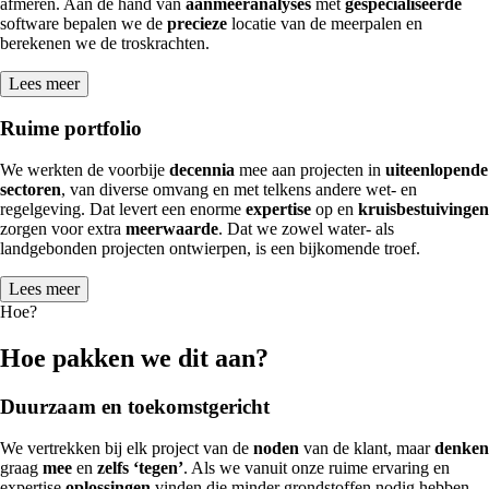
afmeren. Aan de hand van
aanmeeranalyses
met
gespecialiseerde
software bepalen we de
precieze
locatie van de meerpalen en
berekenen we de troskrachten.
Lees meer
Ruime portfolio
We werkten de voorbije
decennia
mee aan projecten in
uiteenlopende
sectoren
, van diverse omvang en met telkens andere wet- en
regelgeving. Dat levert een enorme
expertise
op en
kruisbestuivingen
zorgen voor extra
meerwaarde
. Dat we zowel water- als
landgebonden projecten ontwierpen, is een bijkomende troef.
Lees meer
Hoe?
Hoe pakken we dit aan?
Duurzaam en toekomstgericht
We vertrekken bij elk project van de
noden
van de klant, maar
denken
graag
mee
en
zelfs ‘tegen’
. Als we vanuit onze ruime ervaring en
expertise
oplossingen
vinden die minder grondstoffen nodig hebben –