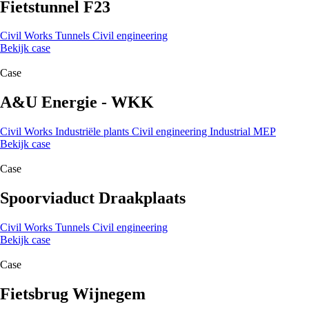
Fietstunnel F23
Civil Works
Tunnels
Civil engineering
Bekijk case
Case
A&U Energie - WKK
Civil Works
Industriële plants
Civil engineering
Industrial MEP
Bekijk case
Case
Spoorviaduct Draakplaats
Civil Works
Tunnels
Civil engineering
Bekijk case
Case
Fietsbrug Wijnegem